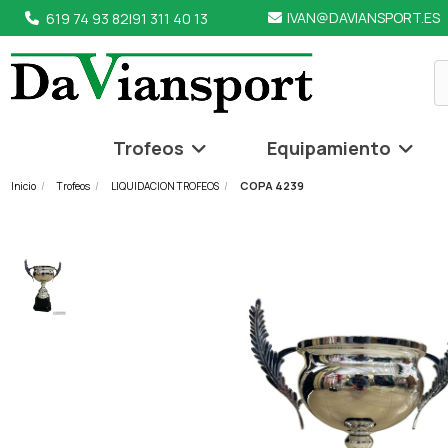
IVAN@DAVIANSPORT.ES
619 74 93 82
|
91 311 40 13
Trofeos
Equipamiento
COPA 4239
Inicio
Trofeos
LIQUIDACION TROFEOS