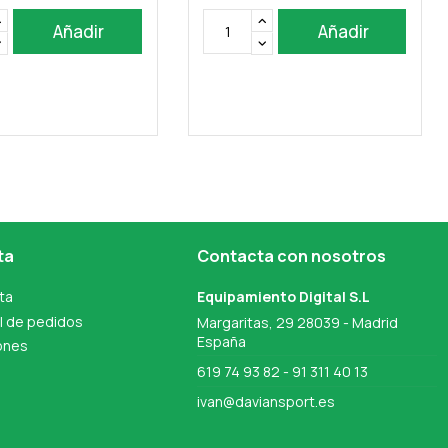
Añadir
Añadir
ta
Contacta con nosotros
ta
Equipamiento Digital S.L
al de pedidos
Margaritas, 29 28039 - Madrid
España
ones
619 74 93 82 - 91 311 40 13
ivan@daviansport.es