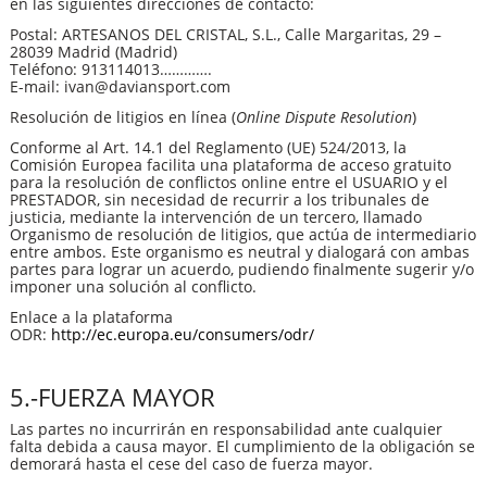
en las siguientes direcciones de contacto:
Postal: ARTESANOS DEL CRISTAL, S.L., Calle Margaritas, 29 –
28039 Madrid (Madrid)
Teléfono: 913114013………….
E-mail: ivan@daviansport.com
Resolución de litigios en línea (
Online Dispute Resolution
)
Conforme al Art. 14.1 del Reglamento (UE) 524/2013, la
Comisión Europea facilita una plataforma de acceso gratuito
para la resolución de conflictos online entre el USUARIO y el
PRESTADOR, sin necesidad de recurrir a los tribunales de
justicia, mediante la intervención de un tercero, llamado
Organismo de resolución de litigios, que actúa de intermediario
entre ambos. Este organismo es neutral y dialogará con ambas
partes para lograr un acuerdo, pudiendo finalmente sugerir y/o
imponer una solución al conflicto.
Enlace a la plataforma
ODR:
http://ec.europa.eu/consumers/odr/
5.-FUERZA MAYOR
Las partes no incurrirán en responsabilidad ante cualquier
falta debida a causa mayor. El cumplimiento de la obligación se
demorará hasta el cese del caso de fuerza mayor.