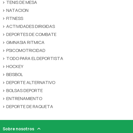
TENIS DE MESA
NATACION
FITNESS
ACTIVIDADES DIRIGIDAS
DEPORTES DE COMBATE
GIMNASIA RITMICA
PSICOMOTRICIDAD
TODO PARA EL DEPORTISTA
HOCKEY
BEISBOL
DEPORTE ALTERNATIVO
BOLSAS DEPORTE
ENTRENAMIENTO
DEPORTE DE RAQUETA
Sobre nosotros