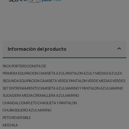
+ info
Información del producto
PACK PORTERO CONSTA DE
PRIMERA EQUIPACION CAMISETA AZUL PANTALON AZUL Y MEDIAS AZULES
SEGUNDA EQUIPACION CAMISETA VERDE PANTALON VERDE MEDIAS VERDES
SET ENTRENAMIENTO CAMISETA AZUL MARINO Y PANTALON AZUL MARINO
SUDADERA MEDIA CREMALLERA AZUL MARINO
CHANDAL COMPLETO CHAQUETA Y PANTALON
CHUBASQUERO AZUL MARINO
PETO REVERSIBLE
MOCHILA