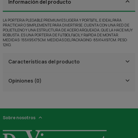
Información del producto
LA PORTERíA PLEGABLE PREMIUM ES LIGERA Y PORTáTIL, E IDEAL PARA
PRACTICAR O SIMPLEMENTE PARA DIVERTIRSE. CUENTA CON UNA RED DE
POLIETILENO Y UNA ESTRUCTURA DE ACERO ARQUEADA, QUE LA HACE MUY
ROBUSTA. ES UNA PORTERíA DE FúTBOL FáCIL Y RáPIDA DE MONTAR.
MEDIDAS: 155X95X75CM. MEDIDAS DEL PACKAGING: 85X14X97CM. PESO:
12KG.
Características del producto
Opiniones (0)
Sobre nosotros